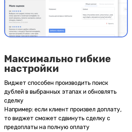
Выгодно
12
130 260 ₸
месяцев
10 855 ₸/ мес