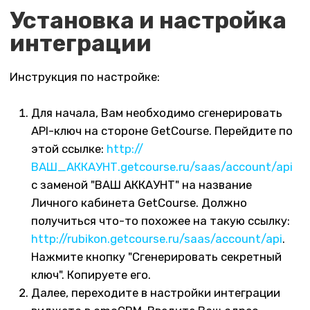
Нажмите кнопку "Сгенерировать секретный
ключ". Копируете его.
Далее, переходите в настройки интеграции
виджета в amoCRM. Введите Ваш адрес
аккаунта GetCourse (пример:
https://rubikon.getcourse.ru
) и API-ключ в
соответствующие строки.
Выставьте соответствия полей, которые
находятся чуть ниже. Нажмите "Сохранить".
Видео инструкция
Для установки и настройки интеграции
оставьте заявку по форме ниже и мы