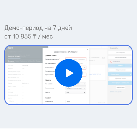
Установка и настройка
интеграции
Инструкция по настройке:
Для начала, Вам необходимо сгенерировать
API-ключ на стороне GetCourse. Перейдите по
этой ссылке:
http://
ВАШ_АККАУНТ.getcourse.ru/saas/account
/api
с заменой "ВАШ АККАУНТ" на название
Личного кабинета GetCourse. Должно
получиться что-то похожее на такую ссылку:
http://rubikon.getcourse.ru/saas/account/api
.