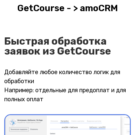
GetCourse - > amoCRM
Стоимость
использования
6
81 380 ₸
13 563 ₸/ мес
месяцев
Популярно
9
109 980 ₸
12 220 ₸/ мес
месяцев