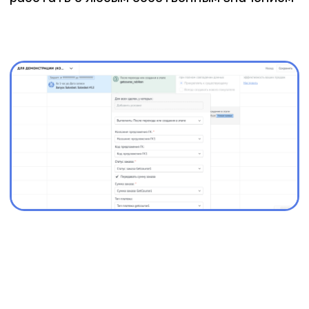
Например: если клиент произвел доплату,
то виджет сможет сдвинуть сделку с
предоплаты на полную оплату
Передать любые нужные данные в любое
место и в любом составе. Мы не обязываем
выбирать четкие соответствия между
полем amoCRM и полем GetCourse, вы
можете настроить так, чтобы в поле
amoCRM вставлялось сразу несколько
полей из GetCourse